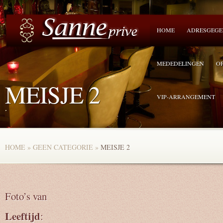
HOME
ADRESGEGE
MEDEDELINGEN
O
MEISJE 2
VIP-ARRANGEMENT
.
HOME
»
GEEN CATEGORIE
»
MEISJE 2
Foto’s van
Leeftijd
: