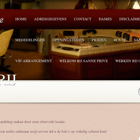
HOME
ADRESGEGEVENS
CONTACT
DAMES
DISCLAIM
MEDEDELINGEN
OPENINGSTIJDEN
PRIJZEN
ROUTE
SA
VIP-ARRANGEMENT
WELKOM BIJ SANNE PRIVE
WERKEN BIJ 
IJ
wandeling maken door onze sfeervolle locatie.
op rechts onderaan zorgt ervoor dat u de foto’s op volledig scherm kunt