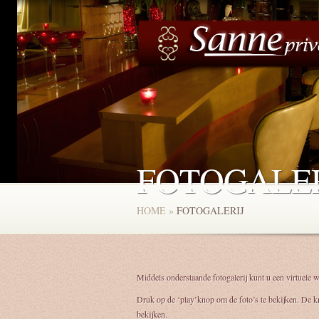
FOTOGALER
HOME
»
FOTOGALERIJ
Middels onderstaande fotogalerij kunt u een virtuele 
Druk op de ‘play’knop om de foto’s te bekijken. De kn
bekijken.