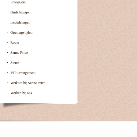
Fotogalerij
htmlsitemaps
mededelingen
Openingstijden
Route
Sanne Prive
Sterre
VIP-arrangement
Welkom bij Sanne Prive
Werken bij ons