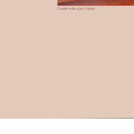
Created with
oQey Gallery