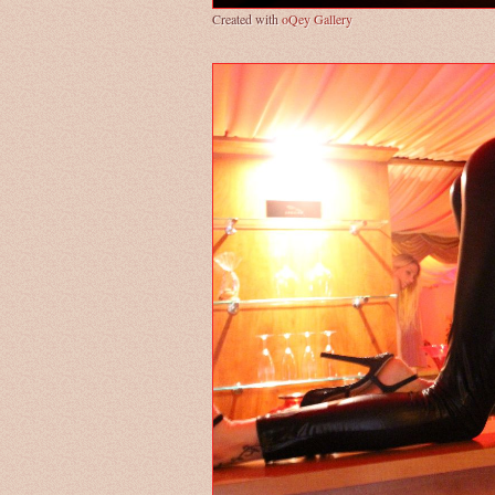
Created with
oQey Gallery