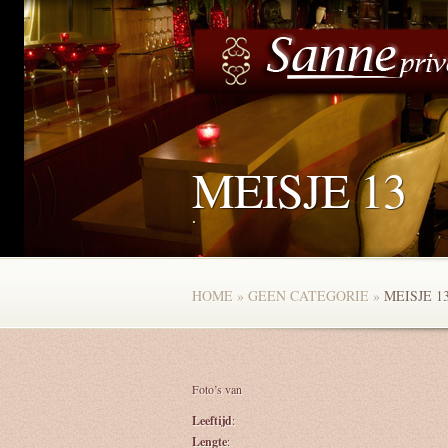
MEISJE 13
.
HOME
»
GEEN CATEGORIE
»
MEISJE 1
Foto’s van
Leeftijd
:
Lengte
: