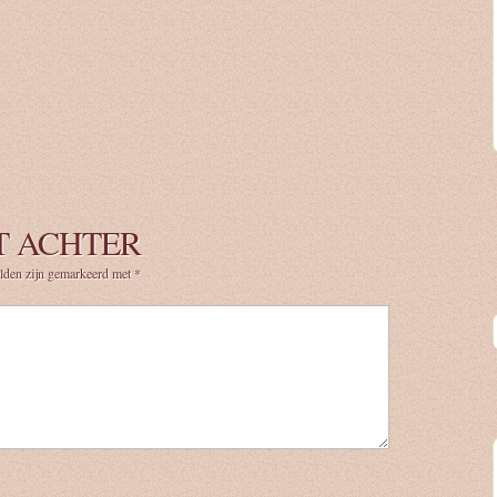
T ACHTER
elden zijn gemarkeerd met
*