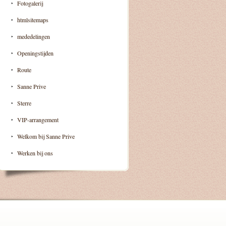
Fotogalerij
htmlsitemaps
mededelingen
Openingstijden
Route
Sanne Prive
Sterre
VIP-arrangement
Welkom bij Sanne Prive
Werken bij ons