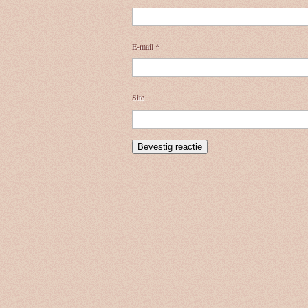
E-mail
*
Site