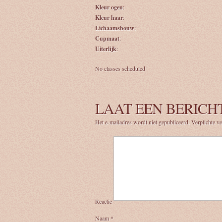
Kleur ogen
:
Kleur haar
:
Lichaamsbouw
:
Cupmaat
:
Uiterlijk
:
No classes scheduled
LAAT EEN BERICH
Het e-mailadres wordt niet gepubliceerd.
Verplichte v
Reactie
Naam
*