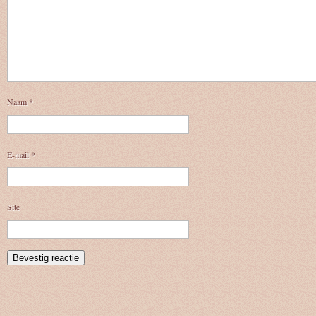
Naam
*
E-mail
*
Site