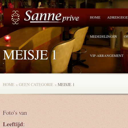
HOME
ADRESGEGE
MEDEDELINGEN
O
MEISJE 1
VIP-ARRANGEMENT
.
HOME
»
GEEN CATEGORIE
»
MEISJE 1
Foto’s van
Leeftijd
: